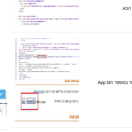
הבא.
החליפו את המילה APPID בקוד במספר הApp Id
יכ