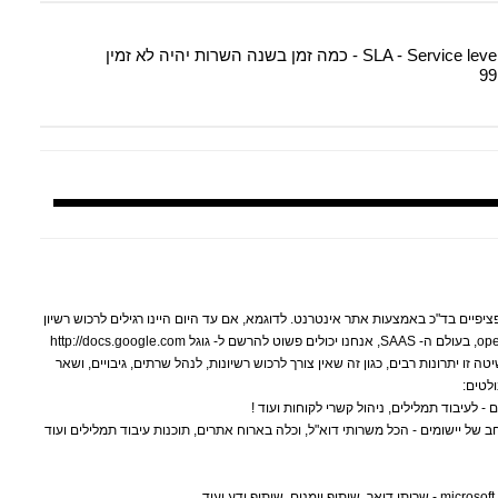
ספציפיים בד"כ באמצעות אתר אינטרנט. לדוגמא, אם עד היום היינו רגילים לרכוש רשיון
של מעבד התמלילים וורד, או להוריד את היישום open-office, בעולם ה- SAAS, אנחנו יכולים פשוט להרשם ל- גוגל http://docs.google.com
zoho - ולהשתמש בהם ! לשיטה זו יתרונות רבים, כגון זה שאין צורך לרכוש רשיונות, לנהל שרתים, גיבויים, ושאר
http://www.googl - גם כך מגוון רחב של יישומים - הכל משרותי דוא"ל, וכלה בארוח אתרים, תוכנות עיבוד תמלילים ועוד
 שיתוף ידע ועוד.