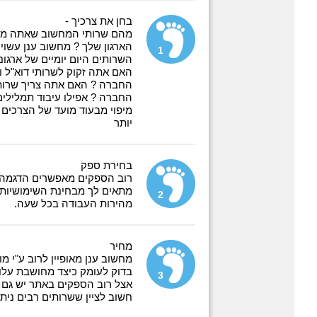
בחן את צרכיך -
מהם שרותי המחשוב שאתה מעו
הארגון שלך ? מחשוב ענן עשוי
1
השרותים היום יומיים של ארגונך
האם אתה זקוק לשרותי דוא"ל ונ
החברה ? האם אתה צריך שרותי 
החברה ? אפילו עיבוד תמלילים ו
מיפוי מבעוד מועד של הצרכים
יותר
בחירת ספק
רוב הספקים מאפשרים הדגמה ש
מתאים לך מבחינת השימושיות ה
2
מהירות העבודה בכל שעה.
מחיר
מחשוב ענן מאופיין לרוב ע"י
בדוק לעומק כיצד מחושבת עלות
3
אצל רוב הספקים באתר יש גם מ
חשוב לציין ששרותים רבים נית