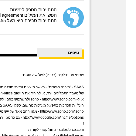
התחייבות הספק לזמינות
חפשו את המילים SLA - Service level agreement - כמה זמן בשנה השרות יהיה לא זמין
התחייבות סבירה היא מעל 99.95
4
טיפים
שרותי ענן נחלקים (בגדול) לשלושה סוגים:
SAAS - "תוכנה כ-שרות" - כאשר מוצעים שרותי תוכנה 
או ל-  http://www.zoho.com
העלויות הכרוכות בתפעול מערכות מחשוב. ספקי SAAS בולטים:
http://www.zoho.com/ zoho - מגוון רחב מאד של יישומים - לעיבוד תמלילים, ניהול קשרי לקוחות ועוד !
e.com/intl/he/options
!
salesforce.com - ניהול קשרי לקוחות
microsoft - http://www.microsoft.com/online/he-il/default.mspx - שרותי דואר, שיתוף יומנים,