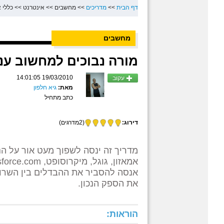
דף הבית
>>
מדריכים
>>
מחשבים
>>
אינטרנט
>>
כללי 
מחשבים
מורה נבוכים למחשוב ענן
19/03/2010 14:01:05
עקוב
מאת:
גיא חלפון
כתב מתחיל
דירוג:
(2מדרגים)
מדריך זה ינסה לשפוך מעט אור על הנ
אמאזון, גוגל, מיקרוסופט, go-grid, salesforce.com ועוד.... התבלבלתם ?
אנסה להסביר את ההבדלים בין השרותי
את הספק הנכון.
הוראות: