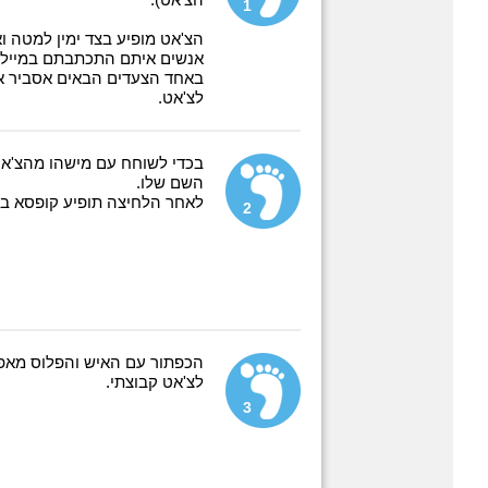
הצ'אט).
1
הצ'אט מופיע בצד ימין למטה ו
אנשים איתם התכתבתם במייל וי
באחד הצעדים הבאים אסביר אי
לצ'אט.
בכדי לשוחח עם מישהו מהצ'אט
השם שלו.
לאחר הלחיצה תופיע קופסא בה
2
הכפתור עם האיש והפלוס מאפש
לצ'אט קבוצתי.
3