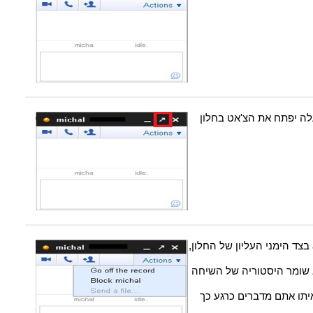
ה יפתח את הצ'אט בחלון
אם תלחצו על כפתור הactions בצד הימני העליון של החלון,
Go off - אשר לא שומר היסטוריה של השיחה
האדם איתו אתם מדברים כרגע כך