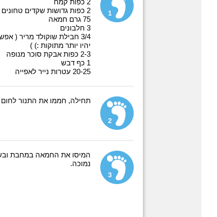
2 כפות קמח
2 כפות גדושות שקדים טחונים
1
75 גרם חמאה
3 חלבונים
3/4 חבילת שוקולד מריר ( א
יהיו יותר מתוקות :) )
2-3 כפות אבקת סוכר מנופה
1 כף דבש
20-25 עטרות נייר לאפייה
תחילה, חממו את התנור לחום של 170 מע
2
המיסו את החמאה במחבת ובשל
נמוכה.
3