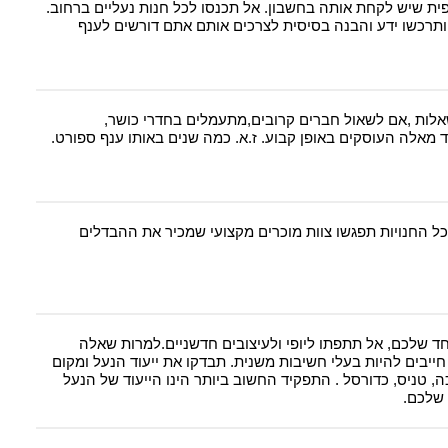
פית שיש לקחת אותה בחשבון. אל תכנסו לכל חנות נעליים ברחוב.
ותרכשו ידע והבנה בסיסית לצרכים אותם אתם דורשים לענף
אלות ,אם לשאול חברים קרובים,מתעמלים בחדרי כושר,
 מאלה העוסקים באופן קבוע. ז.א. כמה שנים באותו ענף ספורט.
בכל החנויות תפגשו צוות מוכרים מקצועי שמכיר את ההבדלים
חד שלכם, אל תתפתו ליופי ולעיצובים חדשניים.למרות שאלה
יבים להיות בעלי חשיבות משנית. תבדקו את ייעוד הנעל ומקום
, טניס, כדורסל . התפקיד החשוב ביותר הינו הייעוד של הנעל
שלכם.