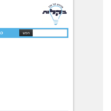
כת
יצ